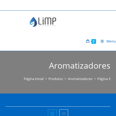
Ir
para
o
conteúdo
Menu
0
Aromatizadores
Página inicial
>
Produtos
>
Aromatizadores
>
Página 3