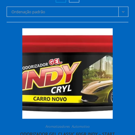
Ordenação padrão
Aromatizadores
,
Automotivo
ODORIZADOR GEL CLASSIC 60GR INDY – START