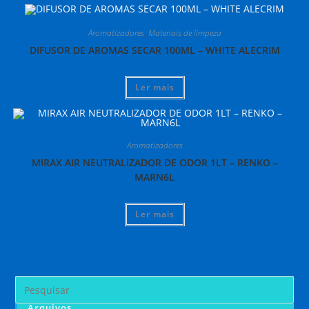
Aromatizadores
,
Materiais de limpeza
DIFUSOR DE AROMAS SECAR 100ML – WHITE ALECRIM
Ler mais
Aromatizadores
MIRAX AIR NEUTRALIZADOR DE ODOR 1LT – RENKO –
MARN6L
Ler mais
Pre
a
Arquivos