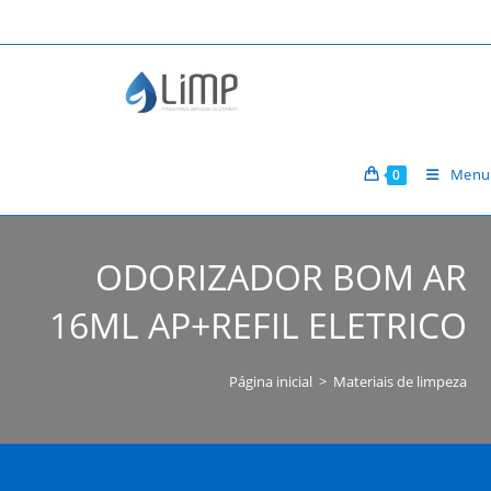
Ir
para
o
conteúdo
Menu
0
ODORIZADOR BOM AR
16ML AP+REFIL ELETRICO
Página inicial
>
Materiais de limpeza