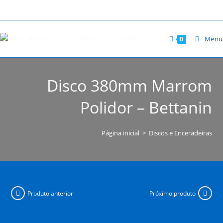
Ir
para
o
Menu
0
conteúdo
Disco 380mm Marrom
Polidor – Bettanin
Página inicial
>
Discos e Enceradeiras
Produto anterior
Próximo produto