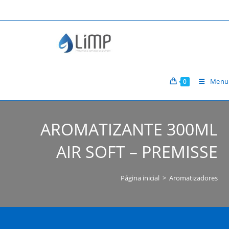
Ir
para
o
conteúdo
Menu
0
AROMATIZANTE 300ML
AIR SOFT – PREMISSE
Página inicial
>
Aromatizadores