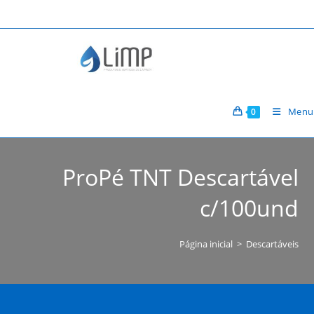
Ir
para
o
conteúdo
Menu
0
ProPé TNT Descartável
c/100und
Página inicial
>
Descartáveis