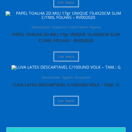
Ler mais
Descartáveis
,
Dispenser e Saboneteira
,
Higiene
PAPEL TOALHA 2D MILI 17gr UNIQUE 19,4X20CM SLIM
C/1MIL FOLHAS – RV002020
Ler mais
Descartáveis
,
Higiene
,
Hospitalar
LUVA LATEX DESCARTÁVEL C/100UND VOLK – TAM.: G
Ler mais
Pre