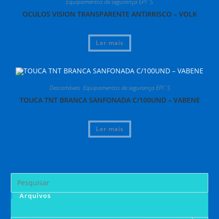
Equipamentos de segurança EPI´S
OCULOS VISION TRANSPARENTE ANTIRRISCO – VOLK
Ler mais
Descartáveis
,
Equipamentos de segurança EPI´S
TOUCA TNT BRANCA SANFONADA C/100UND – VABENE
Ler mais
Pre
a
Arquivos
Find what you are looking for and experience the
tec
difference.
“Es