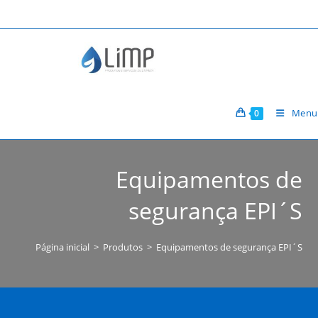
Ir
para
o
conteúdo
Menu
0
Equipamentos de
segurança EPI´S
Página inicial
>
Produtos
>
Equipamentos de segurança EPI´S